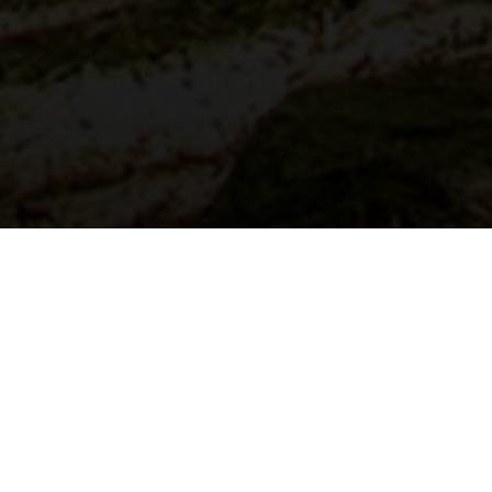
t zorgt voor een natuurlijk ‘look and feel’ van uw vloer.
bamboe producten die tegenwoordig op de markt verkrijgba
e en zorgt voor een oersterke en uitstekend te belasten
tabiel. Het originele bamboepatroon blijft uiteraard zicht
hermende laklagen over de bamboe aangebracht zodat d
rijgen als Plain Pressed en Side Pressed Plyboo. Binnen d