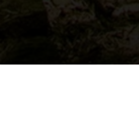
Bamboe is bij uitstek het natuurlijk product da
willen wij u graag vertellen over de beste 
opgebouwd is uit verschillende lagen bambo
elkaar te lijmen wordt het product stijf en s
woning. Onder hoge druk worden drie besc
eigenschappen verkrijgen. Plyboo is te verk