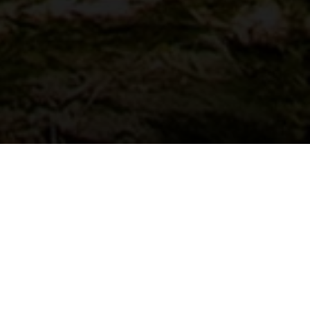
 Als ervaren vloerspecialist van bamboeproducten
ar zijn. Bijvoorbeeld het product Plyboo dat
 vloer. Door verschillende bamboestroken op
baar en zorgt voor een natuurlijke sfeer in uw
e vloerdelen uiteindelijk hun kenmerkende
it assortiment kunnen wij u prachtige bamboe