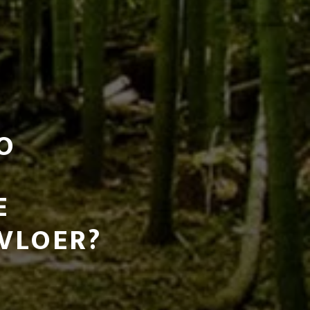
O
E
VLOER?